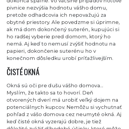
dokonca spálne. Vo väčšine prípadov hotové
pivnice nezvýšia hodnotu vášho domu,
pretože odhadcovia ich nepovažujú za
obytné priestory. Ale povedzme si úprimne,
ak má dom dokončený suterén, kupujúci si
ho radšej vyberie pred domom, ktorý ho
nemá. Aj keď to nemusí zvýšiť hodnotu na
papieri, dokončenie suterénu ho v
konečnom dôsledku urobí príťažlivejším.
ČISTÉ OKNÁ
Okná sú oči pre dušu vášho domova...
Myslím, že takto sa to hovorí. Deň
otvorených dverí má urobiť veľký dojem na
potenciálnych kupcov. Nemôžu si vychutnať
pohľad z vášo domova cez neumyté okná. Aj
keď čisté okná vyzerajú dobre, je tiež
dôležité zvážiť dlhodobé účinky, ktoré môže