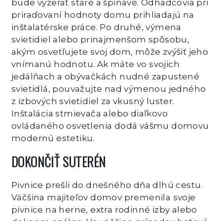
bude vyzerať staré a špinavé. Odhadcovia pri
priraďovaní hodnoty domu prihliadajú na
inštalatérske práce. Po druhé, výmena
svietidiel alebo prinajmenšom spôsobu,
akým osvetľujete svoj dom, môže zvýšiť jeho
vnímanú hodnotu. Ak máte vo svojich
jedálňach a obývačkách nudné zapustené
svietidlá, pouvažujte nad výmenou jedného
z izbových svietidiel za vkusný luster.
Inštalácia stmievača alebo diaľkovo
ovládaného osvetlenia dodá vášmu domovu
modernú estetiku.
DOKONČIŤ SUTERÉN
Pivnice prešli do dnešného dňa dlhú cestu.
Väčšina majiteľov domov premenila svoje
pivnice na herne, extra rodinné izby alebo