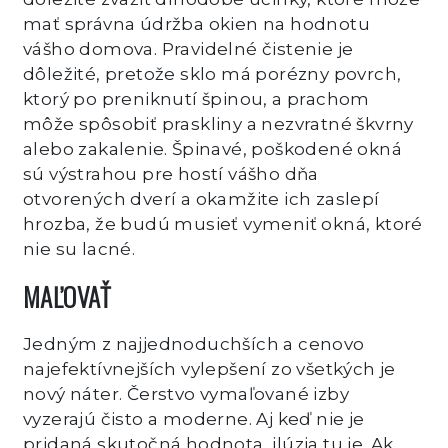
mať správna údržba okien na hodnotu
vášho domova. Pravidelné čistenie je
dôležité, pretože sklo má porézny povrch,
ktorý po preniknutí špinou, a prachom
môže spôsobiť praskliny a nezvratné škvrny
alebo zakalenie. Špinavé, poškodené okná
sú výstrahou pre hostí vášho dňa
otvorených dverí a okamžite ich zaslepí
hrozba, že budú musieť vymeniť okná, ktoré
nie su lacné.
MAĽOVAŤ
Jedným z najjednoduchších a cenovo
najefektívnejších vylepšení zo všetkých je
nový náter. Čerstvo vymaľované izby
vyzerajú čisto a moderne. Aj keď nie je
pridaná skutočná hodnota, ilúzia tu je. Ak